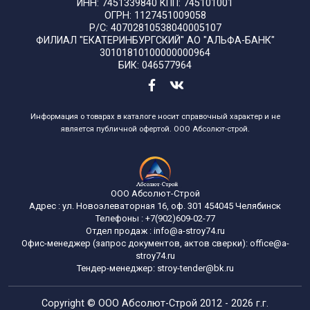
ИНН: 7451339840 КПП: 745101001
ОГРН: 1127451009058
Р/С: 40702810538040005107
ФИЛИАЛ "ЕКАТЕРИНБУРГСКИЙ" АО "АЛЬФА-БАНК"
30101810100000000964
БИК: 046577964
Информация о товарах в каталоге носит справочный характер и не
является публичной офертой. ООО Абсолют-строй.
ООО Абсолют-Строй
Адрес :
ул. Новоэлеваторная 16, оф. 301
454045
Челябинск
Телефоны :
+7(902)609-02-77
Отдел продаж :
info@a-stroy74.ru
Офис-менеджер (запрос документов, актов сверки): office@a-
stroy74.ru
Тендер-менеджер: stroy-tender@bk.ru
Copyright ©
ООО Абсолют-Строй
2012 - 2026 г.г.