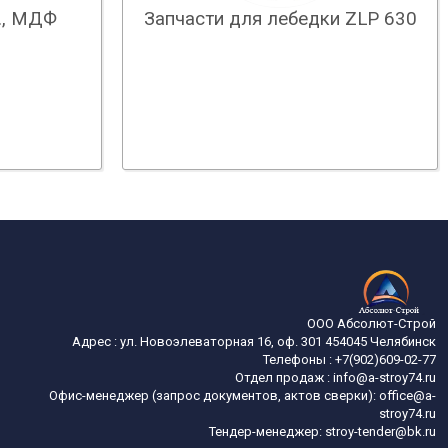
., МДФ
Запчасти для лебедки ZLP 630
ООО Абсолют-Строй
Адрес :
ул. Новоэлеваторная 16, оф. 301
454045
Челябинск
Телефоны :
+7(902)609-02-77
Отдел продаж :
info@a-stroy74.ru
Офис-менеджер (запрос документов, актов сверки): office@a-
stroy74.ru
Тендер-менеджер: stroy-tender@bk.ru