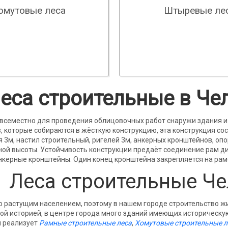
омутовые леcа
Штыревые ле
леса строительные в Че
всеместно для проведения облицовочных работ снаружи здания и
 которые собираются в жёсткую конструкцию, эта конструкция состо
 3м, настил строительный, ригелей 3м, анкерных кронштейнов, оп
ной высоты. Устойчивость конструкции предаёт соединение рам 
анкерные кронштейны. Один конец кронштейна закрепляется на раме
Леса строительные Ч
о растущим населением, поэтому в нашем городе строительство ж
той историей, в центре города много зданий имеющих историческу
я реализует
Рамные строительные леса
,
Хомутовые строительные л