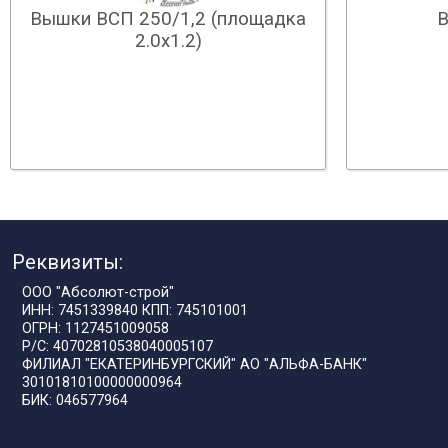
Вышки ВСП 250/1,2 (площадка
В
2.0х1.2)
Реквизиты:
ООО "Абсолют-строй"
ИНН: 7451339840 КПП: 745101001
ОГРН: 1127451009058
Р/С: 40702810538040005107
ФИЛИАЛ "ЕКАТЕРИНБУРГСКИЙ" АО "АЛЬФА-БАНК"
30101810100000000964
БИК: 046577964