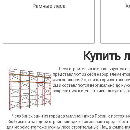
Х
Рамные леса
Купить 
Леса строительные используются по
представляют из себя набор элементов,
диагональная 3м, связь горизонтальная
2м и составляются вертикально до нуж
закрепиться к стене, то используются 
Челябинск один из городов миллионников Росии, с постоянн
обойтись ни на одной стройплощадке. Так же наш город с бога
для их ремонта тоже нужны леса строительные. Наша компани