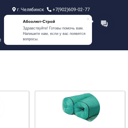
г. Челябинск
+7(902)609-02-77
г. Тюмень
+7(999)586-21-77
Абсолют-Строй
г. Самара
+7(908)0400-304
Здравствуйте! Готовы помочь вам.
Напишите нам, если у вас появятся
вопросы.
с
Контакты