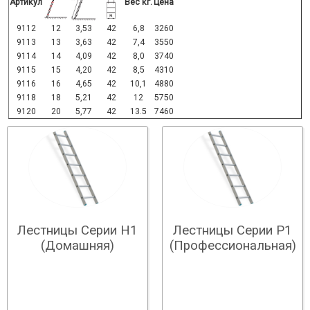
Артикул
Вес кг.
Цена
9112
12
3,53
42
6,8
3260
9113
13
3,63
42
7,4
3550
9114
14
4,09
42
8,0
3740
9115
15
4,20
42
8,5
4310
9116
16
4,65
42
10,1
4880
9118
18
5,21
42
12
5750
9120
20
5,77
42
13.5
7460
Лестницы Серии H1
Лестницы Серии Р1
(Домашняя)
(Профессиональная)