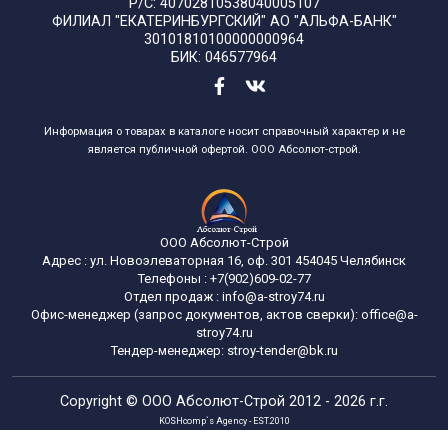
Р/С: 40702810538040005107
ФИЛИАЛ "ЕКАТЕРИНБУРГСКИЙ" АО "АЛЬФА-БАНК"
30101810100000000964
БИК: 046577964
Информация о товарах в каталоге носит справочный характер и не
является публичной офертой. ООО Абсолют-строй.
ООО Абсолют-Строй
Адрес :
ул. Новоэлеваторная 16, оф. 301
454045
Челябинск
Телефоны :
+7(902)609-02-77
Отдел продаж :
info@a-stroy74.ru
Офис-менеджер (запрос документов, актов сверки): office@a-
stroy74.ru
Тендер-менеджер: stroy-tender@bk.ru
Copyright ©
ООО Абсолют-Строй
2012 - 2026 г.г.
KOSHcomp`s Agency - EST.2010