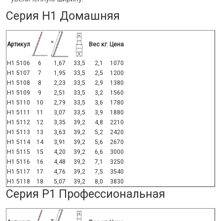
Серия H1 Домашняя
Артикул
Вес кг.
Цена
H1 5106
6
1,67
33,5
2,1
1070
H1 5107
7
1,95
33,5
2,5
1200
H1 5108
8
2,23
33,5
2,9
1380
H1 5109
9
2,51
33,5
3,2
1560
H1 5110
10
2,79
33,5
3,6
1780
H1 5111
11
3,07
33,5
3,9
1880
H1 5112
12
3,35
39,2
4,8
2210
H1 5113
13
3,63
39,2
5,2
2420
H1 5114
14
3,91
39,2
5,6
2670
H1 5115
15
4,20
39,2
6,6
3000
H1 5116
16
4,48
39,2
7,1
3250
H1 5117
17
4,76
39,2
7,5
3540
H1 5118
18
5,07
39,2
8,0
3830
Серия P1 Профессиональная