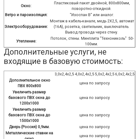
Пластиковый пакет двойной, 800х800мм,
Окно:
поворотно-откидной.
Ветро и пароизоляция:
"Изоспан В" или аналог.
Монтаж в кабель-канале, медь 2Х2,5, автомат
Электрооборудование:
(16А), розетка, светильник, выключатель.
Вывод провода через стену.
Потолок, стены. Минплита "Технониколь" 50-
Утепление:
100мм.
Дополнительные услуги, не
входящие в базовую стоимость:
3,0х2,4х2,5
4,0х2,4х2,5
5,0х2,4х2,5
6,0х2,4х2,5
Дополнительное окно
цена по запросу
ПВХ 800х800
Увеличить размер
базового ПВХ окна до
цена по запросу
1200х1000
Увеличить размер
базового ПВХ окна до
цена по запросу
1500х1000
Дверь (Россия) 0,9мм.
цена по запросу
Металлические ставни на
цена по запросу
окно