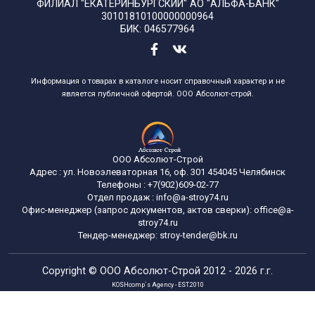
ФИЛИАЛ "ЕКАТЕРИНБУРГСКИЙ" АО "АЛЬФА-БАНК"
30101810100000000964
БИК: 046577964
Информация о товарах в каталоге носит справочный характер и не
является публичной офертой. ООО Абсолют-строй.
ООО Абсолют-Строй
Адрес :
ул. Новоэлеваторная 16, оф. 301
454045
Челябинск
Телефоны :
+7(902)609-02-77
Отдел продаж :
info@a-stroy74.ru
Офис-менеджер (запрос документов, актов сверки): office@a-
stroy74.ru
Тендер-менеджер: stroy-tender@bk.ru
Copyright ©
ООО Абсолют-Строй
2012 - 2026 г.г.
KOSHcomp`s Agency - EST.2010