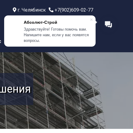
г. Челябинск
+7(902)609-02-77
г. Тюмень
+7(999)586-21-77
Абсолют-Строй
г. Самара
+7(908)0400-304
Здравствуйте! Готовы помочь вам.
Напишите нам, если у вас появятся
вопросы.
с
Контакты
ешения