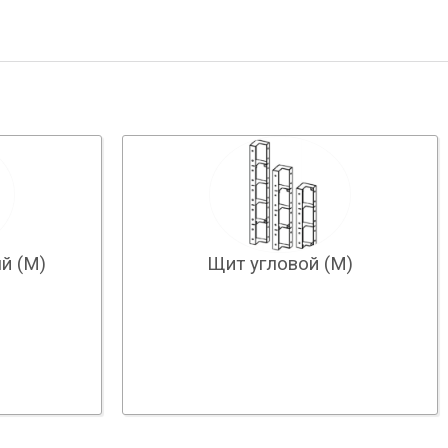
й (М)
Щит угловой (М)