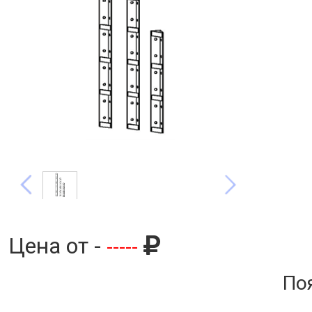
Цена от -
-----
По