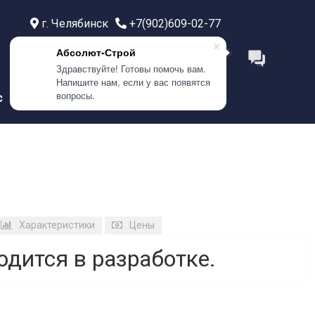
г. Челябинск
+7(902)609-02-77
г. Тюмень
+7(999)586-21-77
Абсолют-Строй
г. Самара
+7(908)0400-304
Здравствуйте! Готовы помочь вам.
Напишите нам, если у вас появятся
вопросы.
с
Контакты
Характеристики
Цены
одится в разработке.