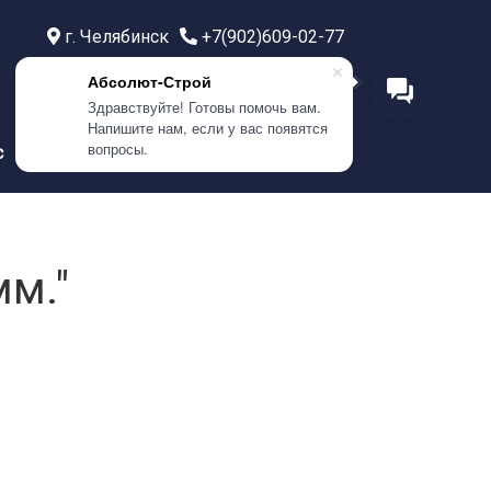
г. Челябинск
+7(902)609-02-77
г. Тюмень
+7(999)586-21-77
Абсолют-Строй
г. Самара
+7(908)0400-304
Здравствуйте! Готовы помочь вам.
Напишите нам, если у вас появятся
вопросы.
с
Контакты
м."