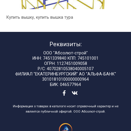
Купить вышку, купить вышка тура
Реквизиты:
ООО "Абсолют-строй"
ИНН: 7451339840 КПП: 745101001
ОГРН: 1127451009058
Р/С: 40702810538040005107
ФИЛИАЛ "ЕКАТЕРИНБУРГСКИЙ" АО "АЛЬФА-БАНК"
30101810100000000964
БИК: 046577964
Информация о товарах в каталоге носит справочный характер и не
является публичной офертой. ООО Абсолют-строй.