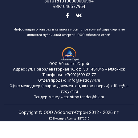
30101810100000000964
БИК: 046577964
Информация о товарах в каталоге носит справочный характер и не
является публичной офертой. ООО Абсолют-строй.
ООО Абсолют-Строй
Адрес :
ул. Новоэлеваторная 16, оф. 301
454045
Челябинск
Телефоны :
+7(902)609-02-77
Отдел продаж :
info@a-stroy74.ru
Офис-менеджер (запрос документов, актов сверки): office@a-
stroy74.ru
Тендер-менеджер: stroy-tender@bk.ru
Copyright ©
ООО Абсолют-Строй
2012 - 2026 г.г.
KOSHcomp`s Agency - EST.2010