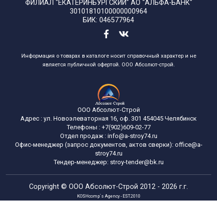
ФИЛИАЛ "ЕКАТЕРИНБУРГСКИЙ" АО "АЛЬФА-БАНК"
30101810100000000964
БИК: 046577964
Информация о товарах в каталоге носит справочный характер и не
является публичной офертой. ООО Абсолют-строй.
ООО Абсолют-Строй
Адрес :
ул. Новоэлеваторная 16, оф. 301
454045
Челябинск
Телефоны :
+7(902)609-02-77
Отдел продаж :
info@a-stroy74.ru
Офис-менеджер (запрос документов, актов сверки): office@a-
stroy74.ru
Тендер-менеджер: stroy-tender@bk.ru
Copyright ©
ООО Абсолют-Строй
2012 - 2026 г.г.
KOSHcomp`s Agency - EST.2010