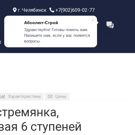
г. Челябинск
+7(902)609-02-77
г. Тюмень
+7(999)586-21-77
Абсолют-Строй
г. Самара
+7(908)0400-304
Здравствуйте! Готовы помочь вам.
Напишите нам, если у вас появятся
вопросы.
с
Контакты
Характеристики
Цены
стремянка,
ая 6 ступеней