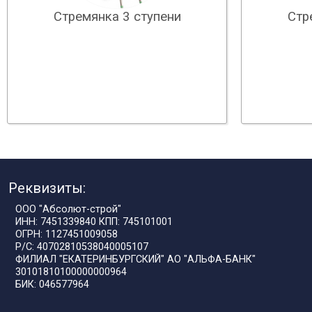
Стремянка 3 ступени
Стр
Реквизиты:
ООО "Абсолют-строй"
ИНН: 7451339840 КПП: 745101001
ОГРН: 1127451009058
Р/С: 40702810538040005107
ФИЛИАЛ "ЕКАТЕРИНБУРГСКИЙ" АО "АЛЬФА-БАНК"
30101810100000000964
БИК: 046577964