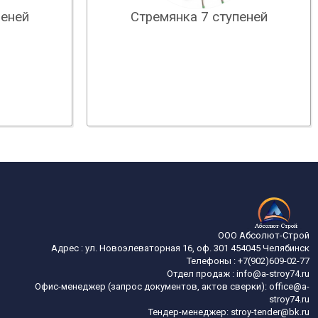
пеней
Стремянка 7 ступеней
ООО Абсолют-Строй
Адрес :
ул. Новоэлеваторная 16, оф. 301
454045
Челябинск
Телефоны :
+7(902)609-02-77
Отдел продаж :
info@a-stroy74.ru
Офис-менеджер (запрос документов, актов сверки): office@a-
stroy74.ru
Тендер-менеджер: stroy-tender@bk.ru