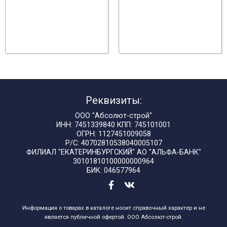
Реквизиты:
ООО "Абсолют-строй"
ИНН: 7451339840 КПП: 745101001
ОГРН: 1127451009058
Р/С: 40702810538040005107
ФИЛИАЛ "ЕКАТЕРИНБУРГСКИЙ" АО "АЛЬФА-БАНК"
30101810100000000964
БИК: 046577964
Информация о товарах в каталоге носит справочный характер и не
является публичной офертой. ООО Абсолют-строй.