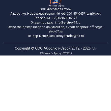
ООО Абсолют-Строй
Адрес :
ул. Новоэлеваторная 16, оф. 301
454045
Челябинск
Телефоны :
+7(902)609-02-77
Отдел продаж :
info@a-stroy74.ru
Офис-менеджер (запрос документов, актов сверки): office@a-
stroy74.ru
Тендер-менеджер: stroy-tender@bk.ru
Copyright ©
ООО Абсолют-Строй
2012 - 2026 г.г.
KOSHcomp`s Agency - EST.2010