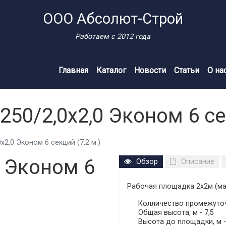
ООО Абсолют-Строй
Работаем с 2012 года
Главная
Каталог
Новости
Статьи
О на
50/2,0х2,0 Эконом 6 сек
х2,0 Эконом 6 секций (7,2 м.)
0 Эконом 6
Обзор
Описание
Рабочая площадка 2х2м (ма
Колличество промежуточ
Общая высота, м - 7,5
Высота до площадки, м -