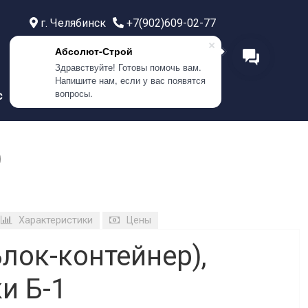
г. Челябинск
+7(902)609-02-77
г. Тюмень
+7(999)586-21-77
Абсолют-Строй
г. Самара
+7(908)0400-304
Здравствуйте! Готовы помочь вам.
Напишите нам, если у вас появятся
вопросы.
с
Контакты
)
Характеристики
Цены
лок-контейнер),
и Б-1