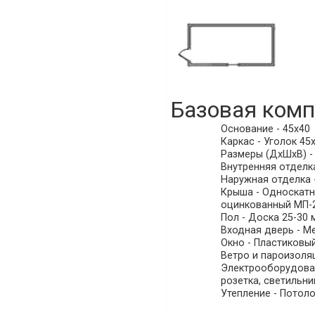
Базовая комп
Основание - 45х40
Каркас - Уголок 45х
Размеры (ДхШхВ) - (
Внутренняя отделка
Наружная отделка -
Крыша - Односкатна
оцинкованный МП-20
Пол - Доска 25-30 
Входная дверь - Ме
Окно - Пластиковы
Ветро и пароизоляц
Электрооборудовани
розетка, светильни
Утепление - Потоло