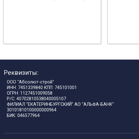
Реквизиты:
ООО "Абсолют-строй"
ИНН: 7451339840 КПП: 745101001
ОГРН: 1127451009058
Р/С: 40702810538040005107
ФИЛИАЛ "ЕКАТЕРИНБУРГСКИЙ" АО "АЛЬФА-БАНК"
30101810100000000964
БИК: 046577964