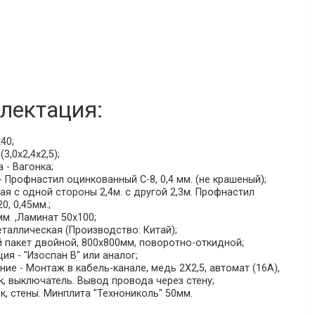
лектация:
40;
3,0х2,4х2,5);
 - Вагонка;
 Профнастил оцинкованный С-8, 0,4 мм. (не крашеный);
я с одной стороны 2,4м. с другой 2,3м. Профнастил
, 0,45мм.;
мм. ,Ламинат 50х100;
таллическая (Производство: Китай);
й пакет двойной, 800х800мм, поворотно-откидной;
ия - "Изоспан В" или аналог;
е - Монтаж в кабель-канале, медь 2Х2,5, автомат (16А),
к, выключатель. Вывод провода через стену;
к, стены. Минплита "Технониколь" 50мм.