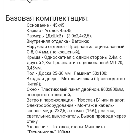
Базовая комплектация:
Основание - 45х45
Каркас - Уголок 45х45;
Размеры (ДхШхВ) - (3,0х2,4х2,5);
Внутренняя отделка - Вагонка;
Наружная отделка - Профнастил оцинкованный
С-8, 0,4 мм. (не крашеный);
Крыша - Односкатная с одной стороны 2,4м. с
другой 2,3м. Профнастил оцинкованный МП-20,
0,45мм.;
Пол - Доска 25-30 мм. ,Ламинат 50х100;
Входная дверь - Металлическая (Производство:
Китай);
Окно - Пластиковый пакет двойной, 800х800мм,
поворотно-откидной;
Ветро и пароизоляция - "Изоспан В" или аналог;
Электрооборудование - Монтаж в кабель-
канале, медь 2Х2,5, автомат (16А), розетка,
светильник, выключатель. Вывод провода через
стену;
Утепление - Потолок, стены. Минплита
"Технониколь" 100мм.