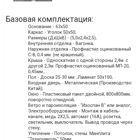
Базовая комплектация:
Основание - 63х50
Каркас - Уголок 50х50;
Размеры (ДхШхВ) - (5,0х2,4х2,5);
Внутренняя отделка - Вагонка;
Наружная отделка - Профнастил оцинкованный
С-8, 0,4 мм. (не крашеный);
Крыша - Односкатная с одной стороны 2,4м. с
другой 2,3м. Профнастил оцинкованный МП-20,
0,45мм.;
Пол - Доска 25-30 мм. ,Ламинат 50х100;
Входная дверь - Металлическая (Производство:
Китай);
Окно - Пластиковый пакет двойной, 800х800мм,
поворотно-откидной;
Ветро и пароизоляция - "Изоспан В" или аналог;
Электрооборудование - Монтаж в кабель-
канале, медь 2Х2,5, автомат (16А), розетка,
светильник, выключатель. Вывод провода через
стену;
Утепление - Потолок, стены. Минплита
"Технониколь" 50мм.