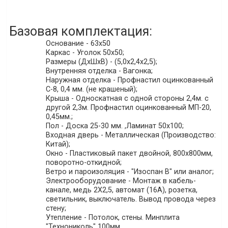
Базовая комплектация:
Основание - 63х50
Каркас - Уголок 50х50;
Размеры (ДхШхВ) - (5,0х2,4х2,5);
Внутренняя отделка - Вагонка;
Наружная отделка - Профнастил оцинкованный
С-8, 0,4 мм. (не крашеный);
Крыша - Односкатная с одной стороны 2,4м. с
другой 2,3м. Профнастил оцинкованный МП-20,
0,45мм.;
Пол - Доска 25-30 мм. ,Ламинат 50х100;
Входная дверь - Металлическая (Производство:
Китай);
Окно - Пластиковый пакет двойной, 800х800мм,
поворотно-откидной;
Ветро и пароизоляция - "Изоспан В" или аналог;
Электрооборудование - Монтаж в кабель-
канале, медь 2Х2,5, автомат (16А), розетка,
светильник, выключатель. Вывод провода через
стену;
Утепление - Потолок, стены. Минплита
"Технониколь" 100мм.