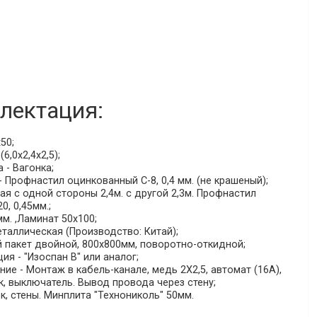
лектация:
50;
6,0х2,4х2,5);
 - Вагонка;
 Профнастил оцинкованный С-8, 0,4 мм. (не крашеный);
я с одной стороны 2,4м. с другой 2,3м. Профнастил
, 0,45мм.;
мм. ,Ламинат 50х100;
таллическая (Производство: Китай);
й пакет двойной, 800х800мм, поворотно-откидной;
ия - "Изоспан В" или аналог;
е - Монтаж в кабель-канале, медь 2Х2,5, автомат (16А),
к, выключатель. Вывод провода через стену;
к, стены. Минплита "Технониколь" 50мм.