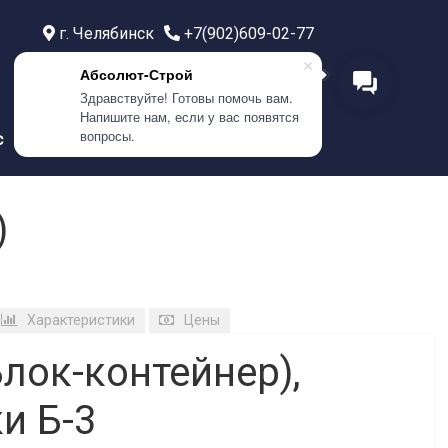
г. Челябинск
+7(902)609-02-77
г. Тюмень
+7(999)586-21-77
Абсолют-Строй
г. Самара
+7(908)0400-304
Здравствуйте! Готовы помочь вам.
Напишите нам, если у вас появятся
вопросы.
с
Контакты
)
Характеристики
Цены
лок-контейнер),
и Б-3