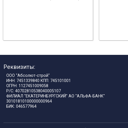
Реквизиты:
ООО "Абсолют-строй"
ИНН: 7451339840 КПП: 745101001
ОГРН: 1127451009058
Р/С: 40702810538040005107
ФИЛИАЛ "ЕКАТЕРИНБУРГСКИЙ" АО "АЛЬФА-БАНК"
30101810100000000964
БИК: 046577964