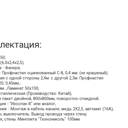
лектация:
50;
6,0х2,4х2,5);
 - Фанера;
 Профнастил оцинкованный С-8, 0,4 мм. (не крашеный);
я с одной стороны 2,4м. с другой 2,3м. Профнастил
, 0,45мм.;
мм. ,Ламинат 50х100;
таллическая (Производство: Китай);
й пакет двойной, 800х800мм, поворотно-откидной;
ия - "Изоспан В" или аналог;
е - Монтаж в кабель-канале, медь 2Х2,5, автомат (16А),
к, выключатель. Вывод провода через стену;
к, стены. Минплита "Технониколь" 100мм.