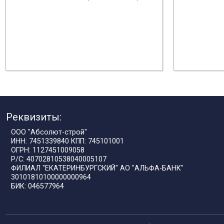
Реквизиты:
ООО "Абсолют-строй"
ИНН: 7451339840 КПП: 745101001
ОГРН: 1127451009058
Р/С: 40702810538040005107
ФИЛИАЛ "ЕКАТЕРИНБУРГСКИЙ" АО "АЛЬФА-БАНК"
30101810100000000964
БИК: 046577964