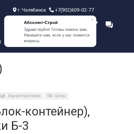
г. Челябинск
+7(902)609-02-77
г. Тюмень
+7(999)586-21-77
Абсолют-Строй
г. Самара
+7(908)0400-304
Здравствуйте! Готовы помочь вам.
Напишите нам, если у вас появятся
вопросы.
с
Контакты
)
Характеристики
Цены
лок-контейнер),
и Б-3