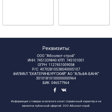
Реквизиты:
ООО "Абсолют-строй"
ИНН: 7451339840 КПП: 745101001
ОГРН: 1127451009058
Р/С: 40702810538040005107
ФИЛИАЛ "ЕКАТЕРИНБУРГСКИЙ" АО "АЛЬФА-БАНК"
30101810100000000964
БИК: 046577964
Информация о товарах в каталоге носит справочный характер и не
является публичной офертой. ООО Абсолют-строй.