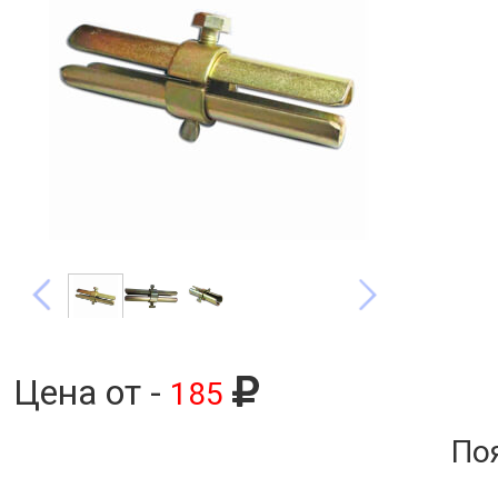
Цена от -
185
По