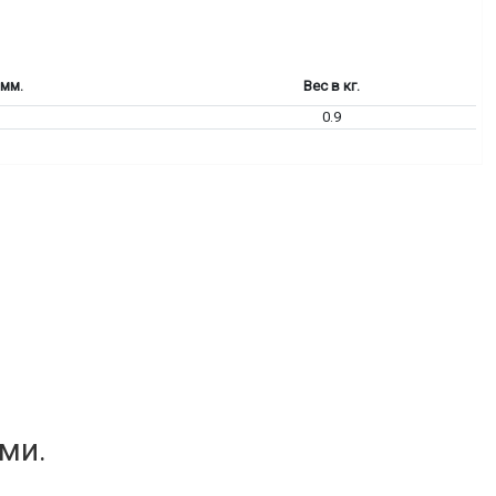
 мм.
Вес в кг.
0.9
ми.