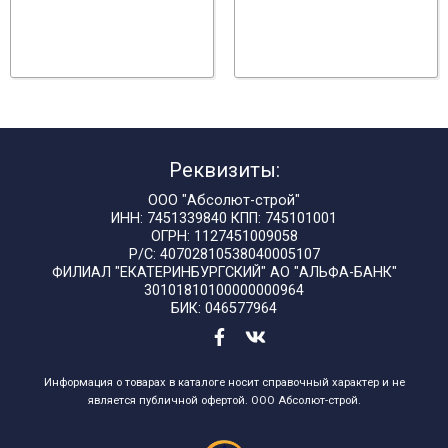
Реквизиты:
ООО "Абсолют-строй"
ИНН: 7451339840 КПП: 745101001
ОГРН: 1127451009058
Р/С: 40702810538040005107
ФИЛИАЛ "ЕКАТЕРИНБУРГСКИЙ" АО "АЛЬФА-БАНК"
30101810100000000964
БИК: 046577964
Информация о товарах в каталоге носит справочный характер и не
является публичной офертой. ООО Абсолют-строй.