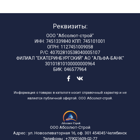
Реквизиты:
ООО "Абсолют-строй"
ИНН: 7451339840 КПП: 745101001
ОГРН: 1127451009058
Р/С: 40702810538040005107
ФИЛИАЛ "ЕКАТЕРИНБУРГСКИЙ" АО "АЛЬФА-БАНК"
30101810100000000964
БИК: 046577964
Информация о товарах в каталоге носит справочный характер и не
является публичной офертой. ООО Абсолют-строй.
ООО Абсолют-Строй
Адрес :
ул. Новоэлеваторная 16, оф. 301
454045
Челябинск
Телефоны :
+7(902)609-02-77