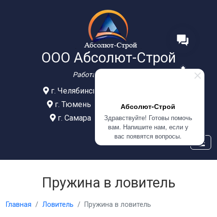
ООО Абсолют-Строй
Работаем с 2012 года
г. Челябинск
+7(902)609-02-77
г. Тюмень
+7(999)586-21-77
Абсолют-Строй
Здравствуйте! Готовы помочь
г. Самара
+7(908)0400-304
вам. Напишите нам, если у
вас появятся вопросы.
Пружина в ловитель
Главная
Ловитель
Пружина в ловитель