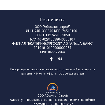
Реквизиты:
ООО "Абсолют-строй"
ИНН: 7451339840 КПП: 745101001
ОГРН: 1127451009058
Р/С: 40702810538040005107
ФИЛИАЛ "ЕКАТЕРИНБУРГСКИЙ" АО "АЛЬФА-БАНК"
30101810100000000964
БИК: 046577964
Информация о товарах в каталоге носит справочный характер и не
является публичной офертой. ООО Абсолют-строй.
ООО Абсолют-Строй
Адрес :
ул. Новоэлеваторная 16, оф. 301
454045
Челябинск
Телефоны :
+7(902)609-02-77