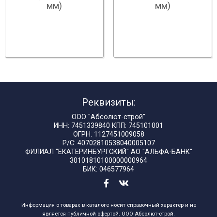
мм)
мм)
Реквизиты:
ООО "Абсолют-строй"
ИНН: 7451339840 КПП: 745101001
ОГРН: 1127451009058
Р/С: 40702810538040005107
ФИЛИАЛ "ЕКАТЕРИНБУРГСКИЙ" АО "АЛЬФА-БАНК"
30101810100000000964
БИК: 046577964
Информация о товарах в каталоге носит справочный характер и не
является публичной офертой. ООО Абсолют-строй.