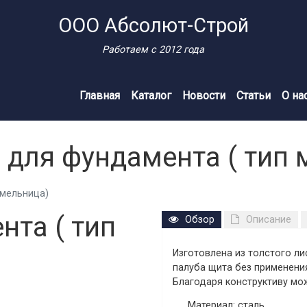
ООО Абсолют-Строй
Работаем с 2012 года
Главная
Каталог
Новости
Статьи
О на
 для фундамента ( тип 
 мельница)
нта ( тип
Обзор
Описание
Изготовлена из толстого л
палуба щита без применения
Благодаря конструктиву мо
Материал: сталь