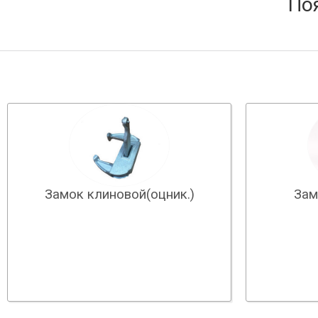
По
Замок клиновой(оцник.)
Зам