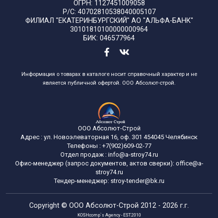
ОГРН: 1127451009058
Р/С: 40702810538040005107
ФИЛИАЛ "ЕКАТЕРИНБУРГСКИЙ" АО "АЛЬФА-БАНК"
30101810100000000964
БИК: 046577964
Информация о товарах в каталоге носит справочный характер и не
является публичной офертой. ООО Абсолют-строй.
ООО Абсолют-Строй
Адрес :
ул. Новоэлеваторная 16, оф. 301
454045
Челябинск
Телефоны :
+7(902)609-02-77
Отдел продаж :
info@a-stroy74.ru
Офис-менеджер (запрос документов, актов сверки): office@a-
stroy74.ru
Тендер-менеджер: stroy-tender@bk.ru
Copyright ©
ООО Абсолют-Строй
2012 - 2026 г.г.
KOSHcomp`s Agency - EST.2010