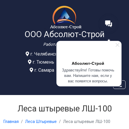
ООО Абсолют-Строй
Работаем с 2012 года
г. Челябинск
+7(902)609-02-77
г. Тюмень
+7(999)586-21-77
Абсолют-Строй
Здравствуйте! Готовы помочь
г. Самара
+7(908)0400-304
вам. Напишите нам, если у
вас появятся вопросы.
Леса штыревые ЛШ-100
Главная
Леса Штыревые
Леса штыревые ЛШ-100