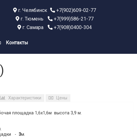
г. Челябинск
+7(902)609-02-77
г. Тюмень
+7(999)586-21-77
г. Самара
+7(908)0400-304
с
Контакты
)
Характеристики
Цены
абочая площадка 1,6х1,6м высота
3,9 м
.
.
ощадки -
3
м.