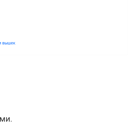
и вышек
ми.