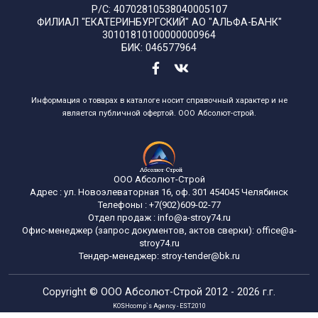
Р/С: 40702810538040005107
ФИЛИАЛ "ЕКАТЕРИНБУРГСКИЙ" АО "АЛЬФА-БАНК"
30101810100000000964
БИК: 046577964
Информация о товарах в каталоге носит справочный характер и не
является публичной офертой. ООО Абсолют-строй.
ООО Абсолют-Строй
Адрес :
ул. Новоэлеваторная 16, оф. 301
454045
Челябинск
Телефоны :
+7(902)609-02-77
Отдел продаж :
info@a-stroy74.ru
Офис-менеджер (запрос документов, актов сверки): office@a-
stroy74.ru
Тендер-менеджер: stroy-tender@bk.ru
Copyright ©
ООО Абсолют-Строй
2012 - 2026 г.г.
KOSHcomp`s Agency - EST.2010