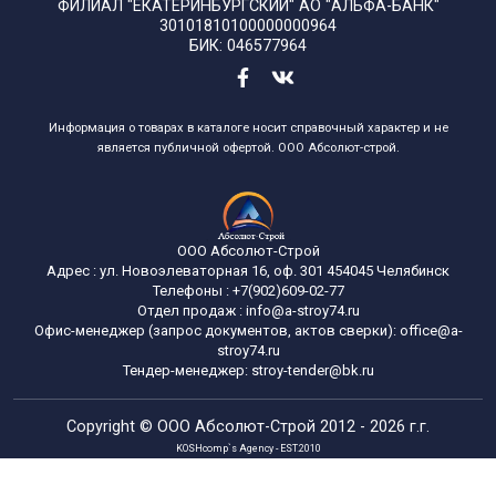
ФИЛИАЛ "ЕКАТЕРИНБУРГСКИЙ" АО "АЛЬФА-БАНК"
30101810100000000964
БИК: 046577964
Информация о товарах в каталоге носит справочный характер и не
является публичной офертой. ООО Абсолют-строй.
ООО Абсолют-Строй
Адрес :
ул. Новоэлеваторная 16, оф. 301
454045
Челябинск
Телефоны :
+7(902)609-02-77
Отдел продаж :
info@a-stroy74.ru
Офис-менеджер (запрос документов, актов сверки): office@a-
stroy74.ru
Тендер-менеджер: stroy-tender@bk.ru
Copyright ©
ООО Абсолют-Строй
2012 - 2026 г.г.
KOSHcomp`s Agency - EST.2010