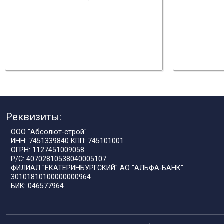
Реквизиты:
ООО "Абсолют-строй"
ИНН: 7451339840 КПП: 745101001
ОГРН: 1127451009058
Р/С: 40702810538040005107
ФИЛИАЛ "ЕКАТЕРИНБУРГСКИЙ" АО "АЛЬФА-БАНК"
30101810100000000964
БИК: 046577964