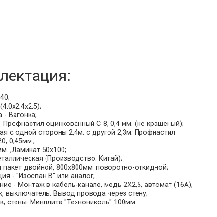
лектация:
40;
4,0х2,4х2,5);
 - Вагонка;
 Профнастил оцинкованный С-8, 0,4 мм. (не крашеный);
я с одной стороны 2,4м. с другой 2,3м. Профнастил
, 0,45мм.;
мм. ,Ламинат 50х100;
таллическая (Производство: Китай);
й пакет двойной, 800х800мм, поворотно-откидной;
ия - "Изоспан В" или аналог;
е - Монтаж в кабель-канале, медь 2Х2,5, автомат (16А),
к, выключатель. Вывод провода через стену;
к, стены. Минплита "Технониколь" 100мм.