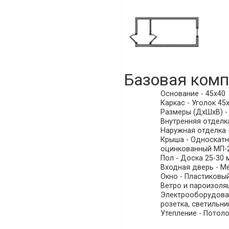
Базовая комп
Основание - 45х40
Каркас - Уголок 45х
Размеры (ДхШхВ) - (
Внутренняя отделка
Наружная отделка -
Крыша - Односкатна
оцинкованный МП-20
Пол - Доска 25-30 
Входная дверь - Ме
Окно - Пластиковы
Ветро и пароизоляц
Электрооборудовани
розетка, светильни
Утепление - Потоло