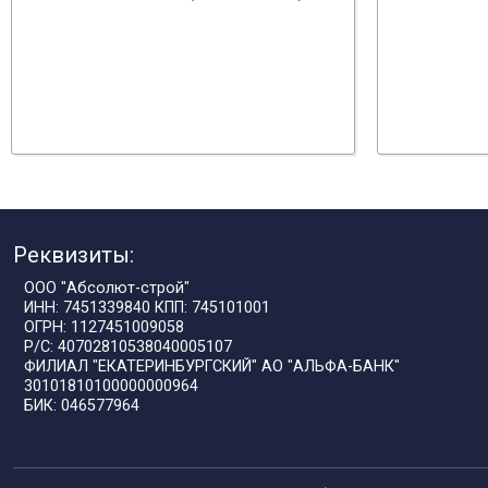
Реквизиты:
ООО "Абсолют-строй"
ИНН: 7451339840 КПП: 745101001
ОГРН: 1127451009058
Р/С: 40702810538040005107
ФИЛИАЛ "ЕКАТЕРИНБУРГСКИЙ" АО "АЛЬФА-БАНК"
30101810100000000964
БИК: 046577964