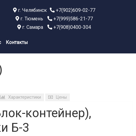
г. Челябинск
+7(902)609-02-77
г. Тюмень
+7(999)586-21-77
г. Самара
+7(908)0400-304
с
Контакты
)
Характеристики
Цены
лок-контейнер),
и Б-3