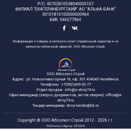
Р/С: 40702810538040005107
ФИЛИАЛ "ЕКАТЕРИНБУРГСКИЙ" АО "АЛЬФА-БАНК"
30101810100000000964
БИК: 046577964
Информация о товарах в каталоге носит справочный характер и не
является публичной офертой. ООО Абсолют-строй.
ООО Абсолют-Строй
Адрес :
ул. Новоэлеваторная 16, оф. 301
454045
Челябинск
Телефоны :
+7(902)609-02-77
Отдел продаж :
info@a-stroy74.ru
Офис-менеджер (запрос документов, актов сверки): office@a-
stroy74.ru
Тендер-менеджер: stroy-tender@bk.ru
Copyright ©
ООО Абсолют-Строй
2012 - 2026 г.г.
KOSHcomp`s Agency - EST.2010