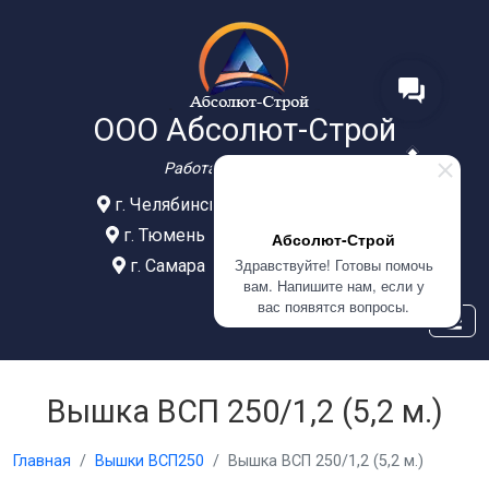
ООО Абсолют-Строй
Работаем с 2012 года
г. Челябинск
+7(902)609-02-77
г. Тюмень
+7(999)586-21-77
Абсолют-Строй
Здравствуйте! Готовы помочь
г. Самара
+7(908)0400-304
вам. Напишите нам, если у
вас появятся вопросы.
Вышка ВСП 250/1,2 (5,2 м.)
Главная
Вышки ВСП250
Вышка ВСП 250/1,2 (5,2 м.)