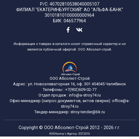
Р/С: 40702810538040005107
ФИЛИАЛ "ЕКАТЕРИНБУРГСКИЙ" АО "АЛЬФА-БАНК"
30101810100000000964
БИК: 046577964
Информация о товарах в каталоге носит справочный характер и не
является публичной офертой. ООО Абсолют-строй.
ООО Абсолют-Строй
Адрес :
ул. Новоэлеваторная 16, оф. 301
454045
Челябинск
Телефоны :
+7(902)609-02-77
Отдел продаж :
info@a-stroy74.ru
Офис-менеджер (запрос документов, актов сверки): office@a-
stroy74.ru
Тендер-менеджер: stroy-tender@bk.ru
Copyright ©
ООО Абсолют-Строй
2012 - 2026 г.г.
KOSHcomp`s Agency - EST.2010