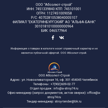
ООО "Абсолют-строй"
ИНН: 7451339840 КПП: 745101001
ОГРН: 1127451009058
Р/С: 40702810538040005107
ФИЛИАЛ "ЕКАТЕРИНБУРГСКИЙ" АО "АЛЬФА-БАНК"
30101810100000000964
БИК: 046577964
Информация о товарах в каталоге носит справочный характер и не
является публичной офертой. ООО Абсолют-строй.
ООО Абсолют-Строй
Адрес :
ул. Новоэлеваторная 16, оф. 301
454045
Челябинск
Телефоны :
+7(902)609-02-77
Отдел продаж :
info@a-stroy74.ru
Офис-менеджер (запрос документов, актов сверки): office@a-
stroy74.ru
Тендер-менеджер: stroy-tender@bk.ru